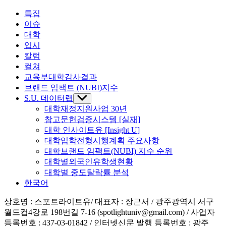
특집
이슈
대학
입시
칼럼
컬쳐
교육부대학감사결과
브랜드 임팩트 (NUBI)지수
S.U. 데이터랩
Show
sub
대학재정지원사업 30년
menu
참고문헌검증시스템 [실재]
대학 인사이트유 [Insight U]
대학입학전형시행계획 주요사항
대학브랜드 임팩트(NUBI) 지수 순위
대학별외국인유학생현황
대학별 중도탈락률 분석
한국어
상호명 : 스포트라이트유/ 대표자 : 장근서 / 광주광역시 서구
월드컵4강로 198번길 7-16 (spotlightuniv@gmail.com) / 사업자
등록번호 : 437-03-01842 / 인터넷신문 발행 등록번호 : 광주