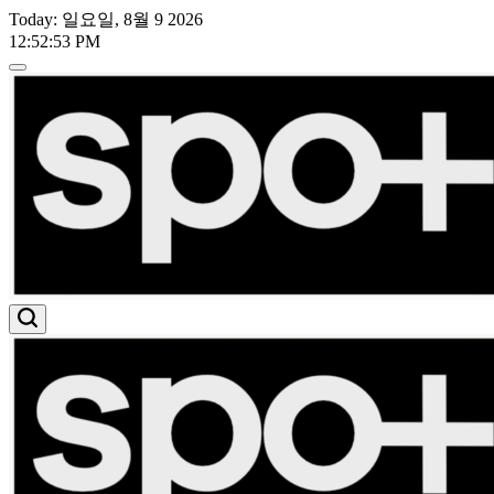
Skip
Today: 일요일, 8월 9 2026
to
12
:
52
:
55
PM
content
스
포
트
라
이
트
유