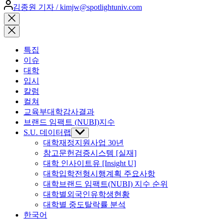
Posted
김종원 기자 / kimjw@spotlightuniv.com
by
Close
search
특집
이슈
대학
입시
칼럼
컬쳐
교육부대학감사결과
브랜드 임팩트 (NUBI)지수
S.U. 데이터랩
Show
sub
대학재정지원사업 30년
menu
참고문헌검증시스템 [실재]
대학 인사이트유 [Insight U]
대학입학전형시행계획 주요사항
대학브랜드 임팩트(NUBI) 지수 순위
대학별외국인유학생현황
대학별 중도탈락률 분석
한국어