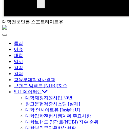
대학전문언론 스포트라이트유
스
포
Menu
특집
트
이슈
대학
라
입시
칼럼
이
컬쳐
교육부대학감사결과
트
브랜드 임팩트 (NUBI)지수
S.U. 데이터랩
대학재정지원사업 30년
유
참고문헌검증시스템 [실재]
대학 인사이트유 [Insight U]
대학입학전형시행계획 주요사항
대학브랜드 임팩트(NUBI) 지수 순위
대학별외국인유학생현황