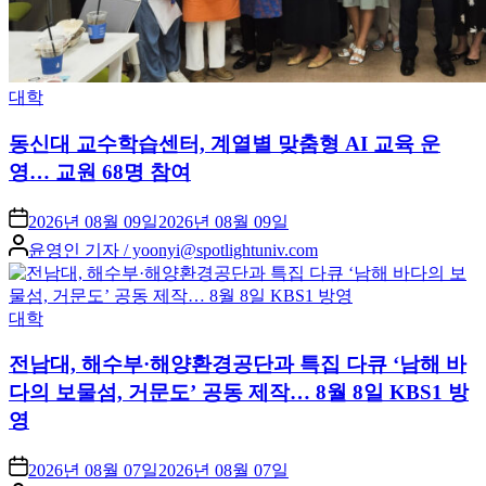
Posted
대학
in
동신대 교수학습센터, 계열별 맞춤형 AI 교육 운
영… 교원 68명 참여
2026년 08월 09일
2026년 08월 09일
Posted
윤영인 기자 / yoonyi@spotlightuniv.com
by
Posted
대학
in
전남대, 해수부·해양환경공단과 특집 다큐 ‘남해 바
다의 보물섬, 거문도’ 공동 제작… 8월 8일 KBS1 방
영
2026년 08월 07일
2026년 08월 07일