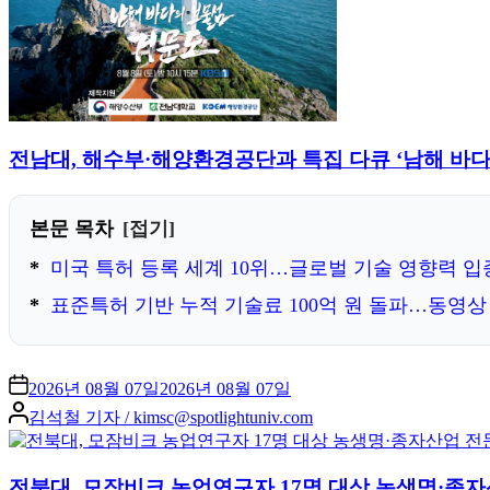
전남대, 해수부·해양환경공단과 특집 다큐 ‘남해 바다의 
본문 목차
접기
미국 특허 등록 세계 10위…글로벌 기술 영향력 입
표준특허 기반 누적 기술료 100억 원 돌파…동영
2026년 08월 07일
2026년 08월 07일
Posted
김석철 기자 / kimsc@spotlightuniv.com
by
전북대, 모잠비크 농업연구자 17명 대상 농생명·종자