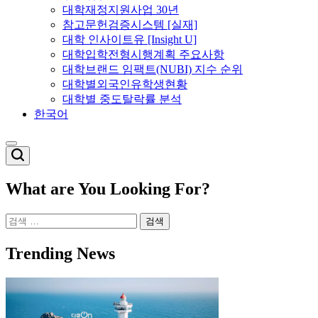
대학재정지원사업 30년
참고문헌검증시스템 [실재]
대학 인사이트유 [Insight U]
대학입학전형시행계획 주요사항
대학브랜드 임팩트(NUBI) 지수 순위
대학별외국인유학생현황
대학별 중도탈락률 분석
한국어
Switch
color
mode
What are You Looking For?
검
색:
Trending News