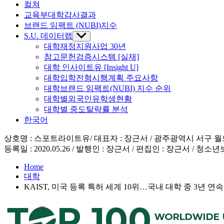
컬쳐
교육부대학감사결과
브랜드 임팩트 (NUBI)지수
S.U. 데이터랩
Show
sub
대학재정지원사업 30년
menu
참고문헌검증시스템 [실재]
대학 인사이트유 [Insight U]
대학입학전형시행계획 주요사항
대학브랜드 임팩트(NUBI) 지수 순위
대학별외국인유학생현황
대학별 중도탈락률 분석
한국어
상호명 : 스포트라이트유/ 대표자 : 장근서 / 광주광역시 서구 월드컵4강로 19
등록일 : 2020.05.26 / 발행인 : 장근서 / 편집인 : 장근서 / 청소년
Home
대학
KAIST, 미국 등록 특허 세계 10위…국내 대학 중 3년 연속