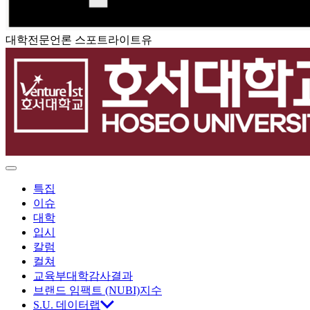
대학전문언론 스포트라이트유
스
포
트
라
이
Menu
특집
트
이슈
대학
유
입시
칼럼
컬쳐
교육부대학감사결과
브랜드 임팩트 (NUBI)지수
S.U. 데이터랩