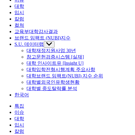
대학
입시
칼럼
컬쳐
교육부대학감사결과
브랜드 임팩트 (NUBI)지수
S.U. 데이터랩
Show
sub
대학재정지원사업 30년
menu
참고문헌검증시스템 [실재]
대학 인사이트유 [Insight U]
대학입학전형시행계획 주요사항
대학브랜드 임팩트(NUBI) 지수 순위
대학별외국인유학생현황
대학별 중도탈락률 분석
한국어
특집
이슈
대학
입시
칼럼