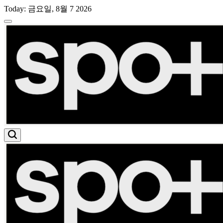
Skip
Today: 금요일, 8월 7 2026
to
content
스
포
트
라
이
트
유