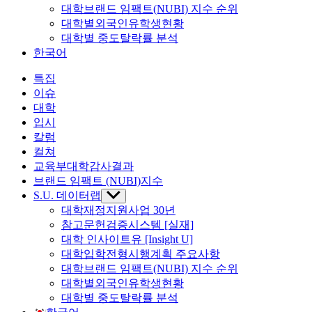
대학브랜드 임팩트(NUBI) 지수 순위
대학별외국인유학생현황
대학별 중도탈락률 분석
한국어
특집
이슈
대학
입시
칼럼
컬쳐
교육부대학감사결과
브랜드 임팩트 (NUBI)지수
S.U. 데이터랩
Show
sub
대학재정지원사업 30년
menu
참고문헌검증시스템 [실재]
대학 인사이트유 [Insight U]
대학입학전형시행계획 주요사항
대학브랜드 임팩트(NUBI) 지수 순위
대학별외국인유학생현황
대학별 중도탈락률 분석