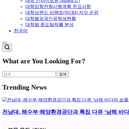
대학 인사이트유 [Insight U]
대학입학전형시행계획 주요사항
대학브랜드 임팩트(NUBI) 지수 순위
대학별외국인유학생현황
대학별 중도탈락률 분석
한국어
Switch
color
mode
What are You Looking For?
검
색:
Trending News
전남대, 해수부·해양환경공단과 특집 다큐 ‘남해 바다의 