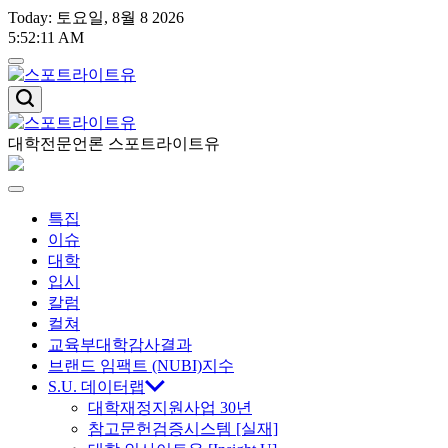
Skip
Today: 토요일, 8월 8 2026
to
5
:
52
:
13
AM
content
스
포
트
대학전문언론 스포트라이트유
스
라
이
포
Menu
트
특집
유
트
이슈
대학
라
입시
칼럼
이
컬쳐
교육부대학감사결과
트
브랜드 임팩트 (NUBI)지수
S.U. 데이터랩
대학재정지원사업 30년
유
참고문헌검증시스템 [실재]