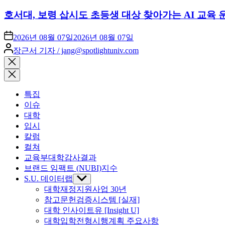
호서대, 보령 삽시도 초등생 대상 찾아가는 AI 교육 
2026년 08월 07일
2026년 08월 07일
Posted
장근서 기자 / jang@spotlightuniv.com
by
Close
search
특집
이슈
대학
입시
칼럼
컬쳐
교육부대학감사결과
브랜드 임팩트 (NUBI)지수
S.U. 데이터랩
Show
sub
대학재정지원사업 30년
menu
참고문헌검증시스템 [실재]
대학 인사이트유 [Insight U]
대학입학전형시행계획 주요사항