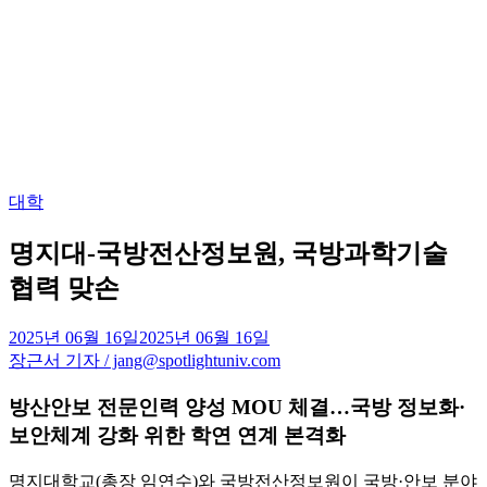
Posted
대학
in
명지대-국방전산정보원, 국방과학기술
협력 맞손
2025년 06월 16일
2025년 06월 16일
장근서 기자 / jang@spotlightuniv.com
방산안보 전문인력 양성 MOU 체결…국방 정보화·
보안체계 강화 위한 학연 연계 본격화
명지대학교(총장 임연수)와 국방전산정보원이 국방·안보 분야