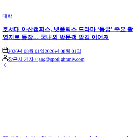
Posted
대학
in
호서대 아산캠퍼스, 넷플릭스 드라마 ‘동궁’ 주요 촬
영지로 등장… 국내외 방문객 발길 이어져
2026년 08월 01일
2026년 08월 01일
Posted
장근서 기자 / jang@spotlightuniv.com
by