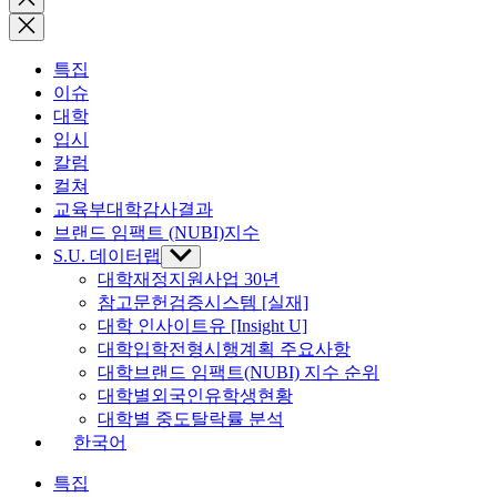
search
특집
이슈
대학
입시
칼럼
컬쳐
교육부대학감사결과
브랜드 임팩트 (NUBI)지수
S.U. 데이터랩
Show
sub
대학재정지원사업 30년
menu
참고문헌검증시스템 [실재]
대학 인사이트유 [Insight U]
대학입학전형시행계획 주요사항
대학브랜드 임팩트(NUBI) 지수 순위
대학별외국인유학생현황
대학별 중도탈락률 분석
한국어
특집