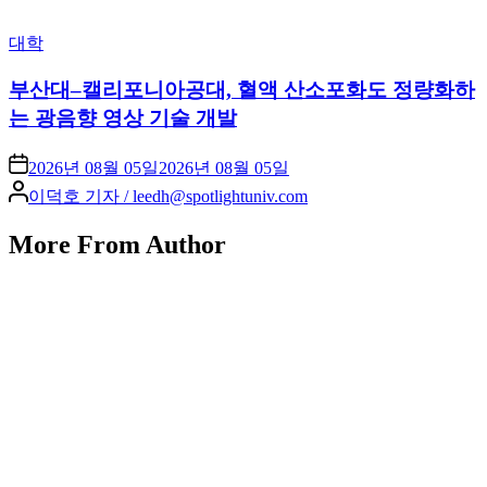
Posted
대학
in
부산대–캘리포니아공대, 혈액 산소포화도 정량화하
는 광음향 영상 기술 개발
2026년 08월 05일
2026년 08월 05일
Posted
이덕호 기자 / leedh@spotlightuniv.com
by
More From Author