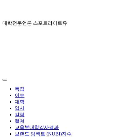
대학전문언론 스포트라이트유
스
포
트
라
이
Menu
특집
트
이슈
대학
유
입시
칼럼
컬쳐
교육부대학감사결과
브랜드 임팩트 (NUBI)지수