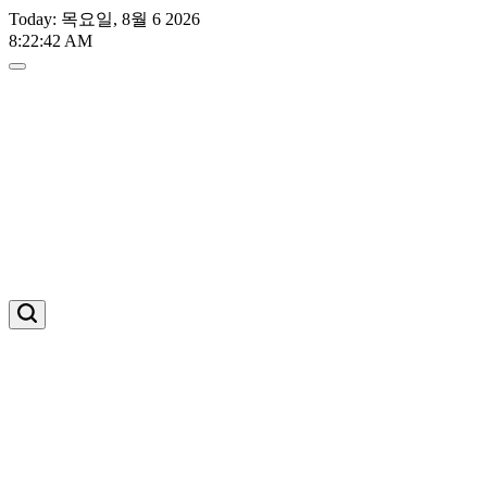
Skip
Today: 목요일, 8월 6 2026
to
8
:
22
:
43
AM
content
스
포
트
라
이
트
유