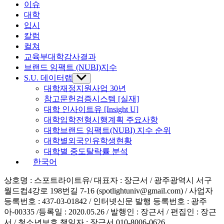
이슈
대학
입시
칼럼
컬쳐
교육부대학감사결과
브랜드 임팩트 (NUBI)지수
S.U. 데이터랩
Show
sub
대학재정지원사업 30년
menu
참고문헌검증시스템 [실재]
대학 인사이트유 [Insight U]
대학입학전형시행계획 주요사항
대학브랜드 임팩트(NUBI) 지수 순위
대학별외국인유학생현황
대학별 중도탈락률 분석
한국어
상호명 : 스포트라이트유/ 대표자 : 장근서 / 광주광역시 서구
월드컵4강로 198번길 7-16 (spotlightuniv@gmail.com) / 사업자
등록번호 : 437-03-01842 / 인터넷신문 발행 등록번호 : 광주
아-00335 /등록일 : 2020.05.26 / 발행인 : 장근서 / 편집인 : 장근
서 / 청소년보호 책임자 : 장근서 010-8006-0626