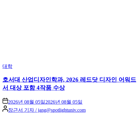
Posted
대학
in
호서대 산업디자인학과, 2026 레드닷 디자인 어워드
서 대상 포함 4작품 수상
2026년 08월 05일
2026년 08월 05일
Posted
장근서 기자 / jang@spotlightuniv.com
by