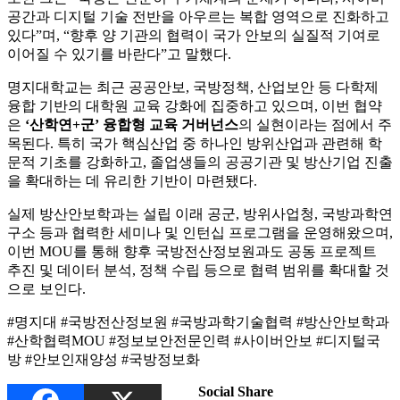
공간과 디지털 기술 전반을 아우르는 복합 영역으로 진화하고
있다”며, “향후 양 기관의 협력이 국가 안보의 실질적 기여로
이어질 수 있기를 바란다”고 말했다.
명지대학교는 최근 공공안보, 국방정책, 산업보안 등 다학제
융합 기반의 대학원 교육 강화에 집중하고 있으며, 이번 협약
은
‘산학연+군’ 융합형 교육 거버넌스
의 실현이라는 점에서 주
목된다. 특히 국가 핵심산업 중 하나인 방위산업과 관련해 학
문적 기초를 강화하고, 졸업생들의 공공기관 및 방산기업 진출
을 확대하는 데 유리한 기반이 마련됐다.
실제 방산안보학과는 설립 이래 공군, 방위사업청, 국방과학연
구소 등과 협력한 세미나 및 인턴십 프로그램을 운영해왔으며,
이번 MOU를 통해 향후 국방전산정보원과도 공동 프로젝트
추진 및 데이터 분석, 정책 수립 등으로 협력 범위를 확대할 것
으로 보인다.
#명지대 #국방전산정보원 #국방과학기술협력 #방산안보학과
#산학협력MOU #정보보안전문인력 #사이버안보 #디지털국
방 #안보인재양성 #국방정보화
Social Share