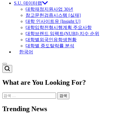
S.U. 데이터랩
대학재정지원사업 30년
참고문헌검증시스템 [실재]
대학 인사이트유 [Insight U]
대학입학전형시행계획 주요사항
대학브랜드 임팩트(NUBI) 지수 순위
대학별외국인유학생현황
대학별 중도탈락률 분석
한국어
Switch
color
mode
What are You Looking For?
검
색:
Trending News