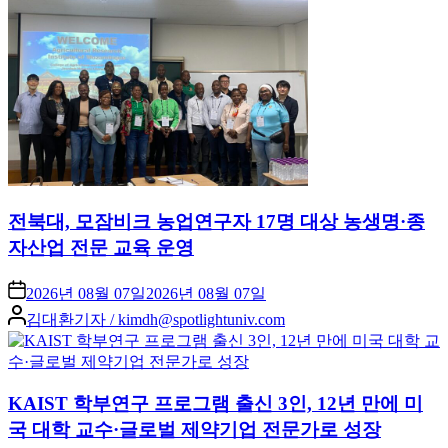
전북대, 모잠비크 농업연구자 17명 대상 농생명·종
자산업 전문 교육 운영
2026년 08월 07일
2026년 08월 07일
Posted
김대환기자 / kimdh@spotlightuniv.com
by
KAIST 학부연구 프로그램 출신 3인, 12년 만에 미
국 대학 교수·글로벌 제약기업 전문가로 성장