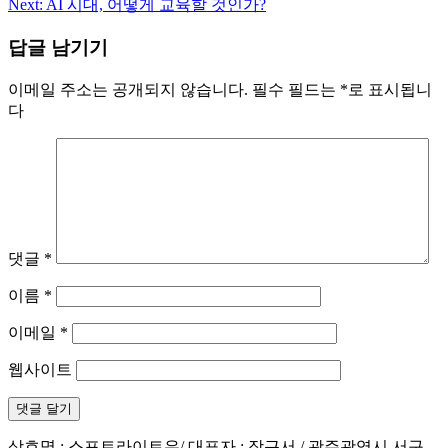
Next:
AI 시대, 어떻게 교육할 것인가?
탐
답글 남기기
색
이메일 주소는 공개되지 않습니다.
필수 필드는
*
로 표시됩니
다
댓글
*
이름
*
이메일
*
웹사이트
상호명 : 스포트라이트유/ 대표자 : 장근서 / 광주광역시 서구