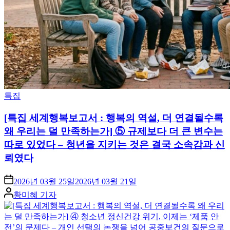
Posted
특집
in
[특집 세계행복보고서 : 행복의 역설, 더 연결될수록
왜 우리는 덜 만족하는가] ⑤ 규제보다 더 큰 변수는
따로 있었다 – 청년을 지키는 것은 결국 소속감과 신
뢰였다
2026년 03월 25일
2026년 03월 21일
Posted
황미혜 기자
by