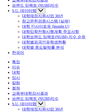
교육부대학감사결과
브랜드 임팩트 (NUBI)지수
S.U. 데이터랩
Show
sub
대학재정지원사업 30년
menu
참고문헌검증시스템 [실재]
대학 인사이트유 [Insight U]
대학입학전형시행계획 주요사항
대학브랜드 임팩트(NUBI) 지수 순위
대학별외국인유학생현황
대학별 중도탈락률 분석
한국어
특집
이슈
대학
입시
칼럼
컬쳐
교육부대학감사결과
브랜드 임팩트 (NUBI)지수
S.U. 데이터랩
Show
sub
대학재정지원사업 30년
menu