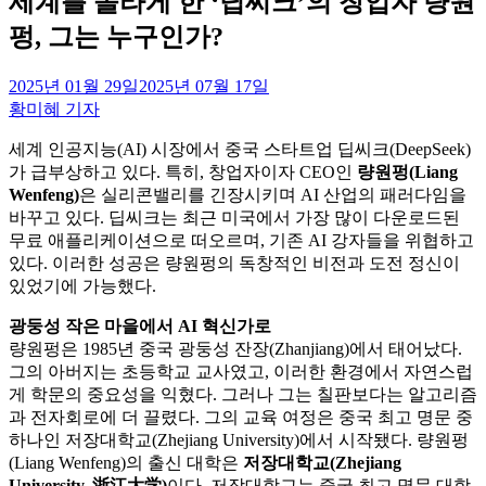
세계를 놀라게 한 ‘딥씨크’의 창업자 량원
펑, 그는 누구인가?
2025년 01월 29일
2025년 07월 17일
황미혜 기자
세계 인공지능(AI) 시장에서 중국 스타트업 딥씨크(DeepSeek)
가 급부상하고 있다. 특히, 창업자이자 CEO인
량원펑(Liang
Wenfeng)
은 실리콘밸리를 긴장시키며 AI 산업의 패러다임을
바꾸고 있다. 딥씨크는 최근 미국에서 가장 많이 다운로드된
무료 애플리케이션으로 떠오르며, 기존 AI 강자들을 위협하고
있다. 이러한 성공은 량원펑의 독창적인 비전과 도전 정신이
있었기에 가능했다.
광둥성 작은 마을에서 AI 혁신가로
량원펑은 1985년 중국 광둥성 잔장(Zhanjiang)에서 태어났다.
그의 아버지는 초등학교 교사였고, 이러한 환경에서 자연스럽
게 학문의 중요성을 익혔다. 그러나 그는 칠판보다는 알고리즘
과 전자회로에 더 끌렸다. 그의 교육 여정은 중국 최고 명문 중
하나인 저장대학교(Zhejiang University)에서 시작됐다. 량원펑
(Liang Wenfeng)의 출신 대학은
저장대학교(Zhejiang
University, 浙江大学)
이다. 저장대학교는 중국 최고 명문 대학