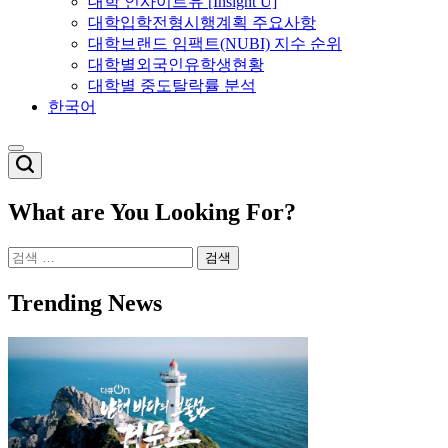
대학 인사이트유 [Insight U]
대학입학전형시행계획 주요사항
대학브랜드 임팩트(NUBI) 지수 순위
대학별외국인유학생현황
대학별 중도탈락률 분석
한국어
Switch
color
mode
What are You Looking For?
검
색:
Trending News