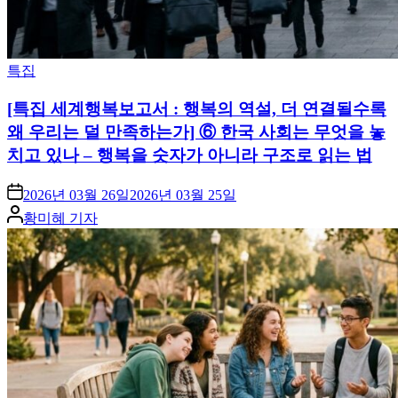
Posted
특집
in
[특집 세계행복보고서 : 행복의 역설, 더 연결될수록
왜 우리는 덜 만족하는가] ⑥ 한국 사회는 무엇을 놓
치고 있나 – 행복을 숫자가 아니라 구조로 읽는 법
2026년 03월 26일
2026년 03월 25일
Posted
황미혜 기자
by