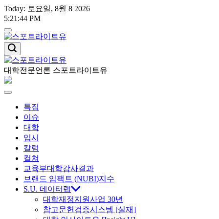
Skip
Today: 토요일, 8월 8 2026
to
5
:
21
:
45
PM
content
스
포
트
대학전문언론 스포트라이트유
스
라
이
포
Menu
트
특집
유
트
이슈
대학
라
입시
칼럼
이
컬쳐
교육부대학감사결과
트
브랜드 임팩트 (NUBI)지수
S.U. 데이터랩
대학재정지원사업 30년
유
참고문헌검증시스템 [실재]