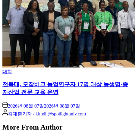
Posted
대학
in
전북대, 모잠비크 농업연구자 17명 대상 농생명·종
자산업 전문 교육 운영
2026년 08월 07일
2026년 08월 07일
Posted
김대환기자 / kimdh@spotlightuniv.com
by
More From Author