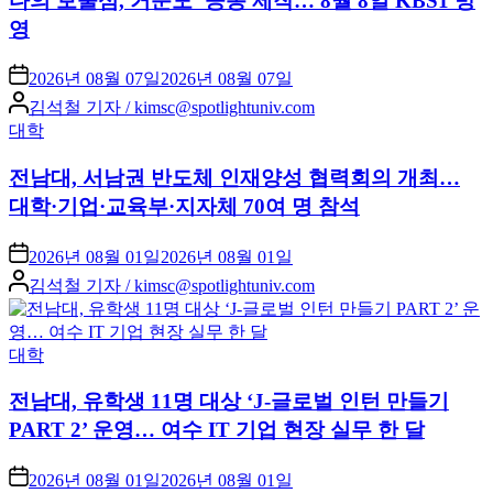
다의 보물섬, 거문도’ 공동 제작… 8월 8일 KBS1 방
영
2026년 08월 07일
2026년 08월 07일
Posted
김석철 기자 / kimsc@spotlightuniv.com
by
Posted
대학
in
전남대, 서남권 반도체 인재양성 협력회의 개최…
대학·기업·교육부·지자체 70여 명 참석
2026년 08월 01일
2026년 08월 01일
Posted
김석철 기자 / kimsc@spotlightuniv.com
by
Posted
대학
in
전남대, 유학생 11명 대상 ‘J-글로벌 인턴 만들기
PART 2’ 운영… 여수 IT 기업 현장 실무 한 달
2026년 08월 01일
2026년 08월 01일