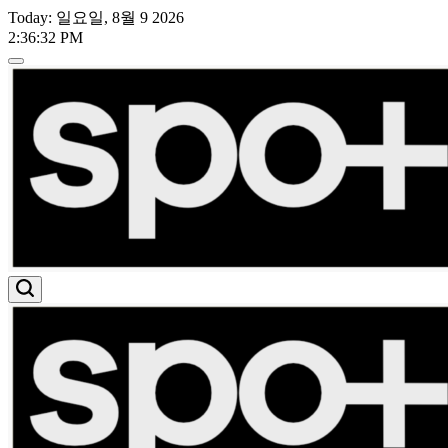
Skip
Today: 일요일, 8월 9 2026
to
2
:
36
:
33
PM
content
스
포
트
라
이
트
유