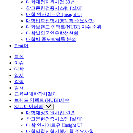
sub
대학재정지원사업 30년
menu
참고문헌검증시스템 [실재]
대학 인사이트유 [Insight U]
대학입학전형시행계획 주요사항
대학브랜드 임팩트(NUBI) 지수 순위
대학별외국인유학생현황
대학별 중도탈락률 분석
한국어
특집
이슈
대학
입시
칼럼
컬쳐
교육부대학감사결과
브랜드 임팩트 (NUBI)지수
S.U. 데이터랩
Show
sub
대학재정지원사업 30년
menu
참고문헌검증시스템 [실재]
대학 인사이트유 [Insight U]
대학입학전형시행계획 주요사항