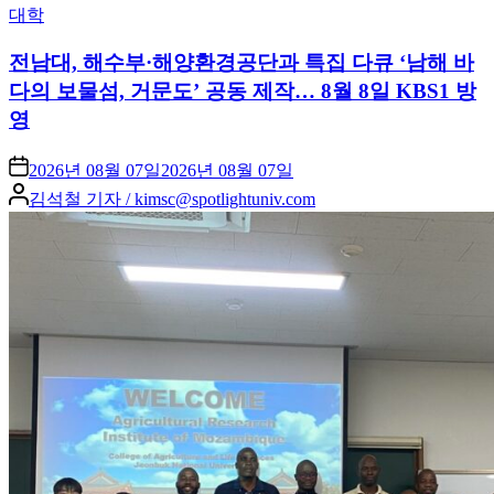
Posted
대학
in
전남대, 해수부·해양환경공단과 특집 다큐 ‘남해 바
다의 보물섬, 거문도’ 공동 제작… 8월 8일 KBS1 방
영
2026년 08월 07일
2026년 08월 07일
Posted
김석철 기자 / kimsc@spotlightuniv.com
by