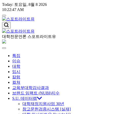
Skip
Today: 토요일, 8월 8 2026
to
10
:
22
:
49
AM
content
스
포
트
대학전문언론 스포트라이트유
스
라
이
포
Menu
트
특집
유
트
이슈
대학
라
입시
칼럼
이
컬쳐
교육부대학감사결과
트
브랜드 임팩트 (NUBI)지수
S.U. 데이터랩
대학재정지원사업 30년
유
참고문헌검증시스템 [실재]