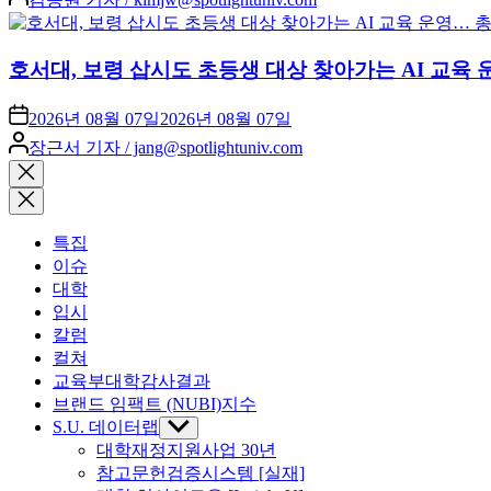
by
호서대, 보령 삽시도 초등생 대상 찾아가는 AI 교육 
2026년 08월 07일
2026년 08월 07일
Posted
장근서 기자 / jang@spotlightuniv.com
by
Close
search
특집
이슈
대학
입시
칼럼
컬쳐
교육부대학감사결과
브랜드 임팩트 (NUBI)지수
S.U. 데이터랩
Show
sub
대학재정지원사업 30년
menu
참고문헌검증시스템 [실재]