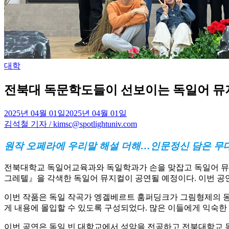
Posted
대학
in
전북대 독문학도들이 선보이는 독일어 뮤지
2025년 04월 01일
2025년 04월 01일
김석철 기자 / kimsc@spotlightuniv.com
원작 오페라에 우리말 해설 더해…인문정신 담은 무대
전북대학교 독일어교육과와 독일학과가 손을 맞잡고 독일어 뮤지
그레텔』을 각색한 독일어 뮤지컬이 공연될 예정이다. 이번 공
이번 작품은 독일 작곡가 엥겔베르트 훔퍼딩크가 그림형제의 동
게 내용에 몰입할 수 있도록 구성되었다. 많은 이들에게 익숙한 
이번 공연은 독일 빈 대학교에서 성악을 전공하고 전북대학교 