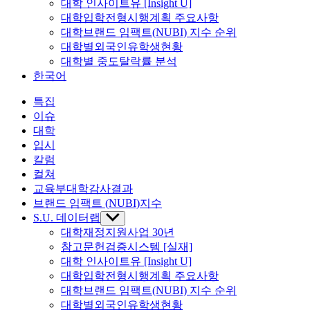
대학 인사이트유 [Insight U]
대학입학전형시행계획 주요사항
대학브랜드 임팩트(NUBI) 지수 순위
대학별외국인유학생현황
대학별 중도탈락률 분석
한국어
특집
이슈
대학
입시
칼럼
컬쳐
교육부대학감사결과
브랜드 임팩트 (NUBI)지수
S.U. 데이터랩
Show
sub
대학재정지원사업 30년
menu
참고문헌검증시스템 [실재]
대학 인사이트유 [Insight U]
대학입학전형시행계획 주요사항
대학브랜드 임팩트(NUBI) 지수 순위
대학별외국인유학생현황