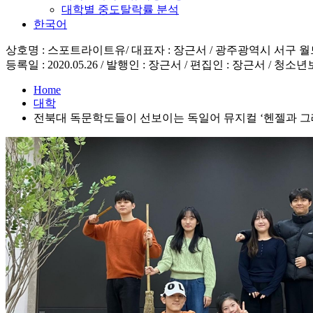
대학별 중도탈락률 분석
한국어
상호명 : 스포트라이트유/ 대표자 : 장근서 / 광주광역시 서구 월드컵4강로 19
등록일 : 2020.05.26 / 발행인 : 장근서 / 편집인 : 장근서 / 청소년
Home
대학
전북대 독문학도들이 선보이는 독일어 뮤지컬 ‘헨젤과 그