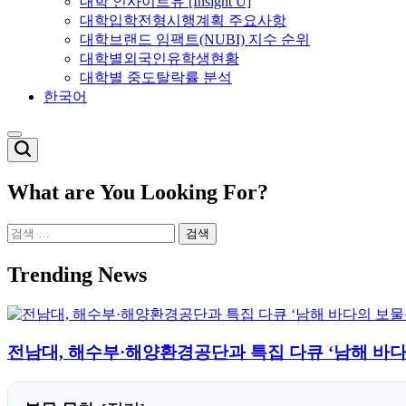
대학 인사이트유 [Insight U]
대학입학전형시행계획 주요사항
대학브랜드 임팩트(NUBI) 지수 순위
대학별외국인유학생현황
대학별 중도탈락률 분석
한국어
Switch
color
mode
What are You Looking For?
검
색:
Trending News
전남대, 해수부·해양환경공단과 특집 다큐 ‘남해 바다의 