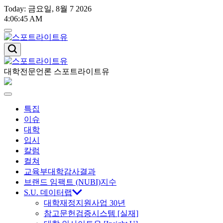
Skip
Today: 금요일, 8월 7 2026
to
4
:
06
:
46
AM
content
스
포
트
대학전문언론 스포트라이트유
스
라
이
포
Menu
트
특집
유
트
이슈
대학
라
입시
칼럼
이
컬쳐
교육부대학감사결과
트
브랜드 임팩트 (NUBI)지수
S.U. 데이터랩
대학재정지원사업 30년
유
참고문헌검증시스템 [실재]