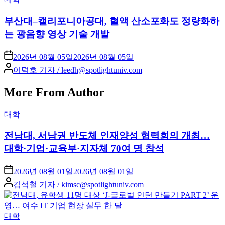
in
부산대–캘리포니아공대, 혈액 산소포화도 정량화하
는 광음향 영상 기술 개발
2026년 08월 05일
2026년 08월 05일
Posted
이덕호 기자 / leedh@spotlightuniv.com
by
More From Author
Posted
대학
in
전남대, 서남권 반도체 인재양성 협력회의 개최…
대학·기업·교육부·지자체 70여 명 참석
2026년 08월 01일
2026년 08월 01일
Posted
김석철 기자 / kimsc@spotlightuniv.com
by
Posted
대학
in