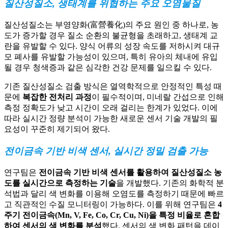
질산성질소, 생태계를 위협하는 주요 오염물질
질산성질소는 부영양화(富營養化)의 주요 원인 중 하나로, 농
도가 증가할 경우 질소 순환의 불균형을 초래하고, 생태계 교
란을 유발할 수 있다. 양식 어류의 성장 속도를 저하시켜 대규
모 폐사를 유발할 가능성이 있으며, 특히 유아의 체내에 유입
될 경우 청색증과 같은 심각한 건강 문제를 일으킬 수 있다.
기존 질산성질소 검출 방식은 열역학적으로 안정적인 특성 때
문에
복잡한 전처리 과정
이 필수적이며, 미네랄 간섭으로 인해
측정 정확도가 낮고 시간이 오래 걸리는 한계가 있었다. 이에
따라 실시간 정량 분석이 가능한 새로운 센서 기술 개발의 필
요성이 꾸준히 제기되어 왔다.
전이금속 기반 비색 센서, 실시간 정밀 검출 가능
연구팀은
전이금속 기반 비색 센서를 활용하여 질산성질소 농
도를 실시간으로 측정하는 기술
을 개발했다. 기존의 화학적 분
석법과 달리 색 변화를 이용해 오염도를 측정하기 때문에 빠르
고 직관적인 수질 모니터링이 가능하다. 이를 위해 연구팀은
4
주기 전이금속(Mn, V, Fe, Co, Cr, Cu, Ni)을 특정 비율로 혼합
하여 센서의 색 변화를 분석
했다. 센서의 색 변화 패턴을 데이