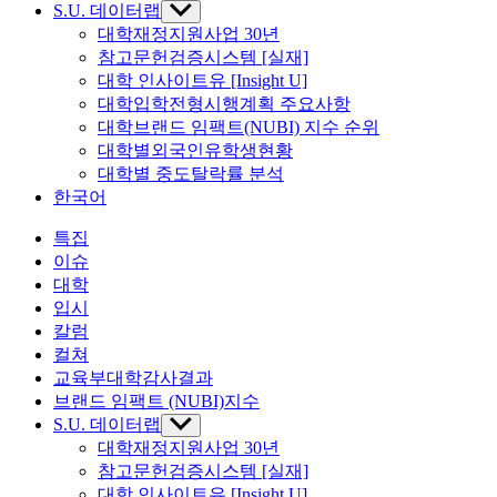
S.U. 데이터랩
Show
sub
대학재정지원사업 30년
menu
참고문헌검증시스템 [실재]
대학 인사이트유 [Insight U]
대학입학전형시행계획 주요사항
대학브랜드 임팩트(NUBI) 지수 순위
대학별외국인유학생현황
대학별 중도탈락률 분석
한국어
특집
이슈
대학
입시
칼럼
컬쳐
교육부대학감사결과
브랜드 임팩트 (NUBI)지수
S.U. 데이터랩
Show
sub
대학재정지원사업 30년
menu
참고문헌검증시스템 [실재]
대학 인사이트유 [Insight U]