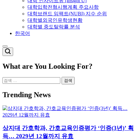
대학 인사이트유 [Insight U]
대학입학전형시행계획 주요사항
대학브랜드 임팩트(NUBI) 지수 순위
대학별외국인유학생현황
대학별 중도탈락률 분석
한국어
Switch
color
mode
What are You Looking For?
검
색:
Trending News
상지대 간호학과, 간호교육인증평가 ‘인증(3년)’ 획
득… 2029년 12월까지 유효