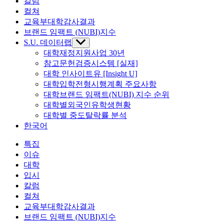
칼럼
컬쳐
교육부대학감사결과
브랜드 임팩트 (NUBI)지수
S.U. 데이터랩
Show
sub
대학재정지원사업 30년
menu
참고문헌검증시스템 [실재]
대학 인사이트유 [Insight U]
대학입학전형시행계획 주요사항
대학브랜드 임팩트(NUBI) 지수 순위
대학별외국인유학생현황
대학별 중도탈락률 분석
한국어
특집
이슈
대학
입시
칼럼
컬쳐
교육부대학감사결과
브랜드 임팩트 (NUBI)지수