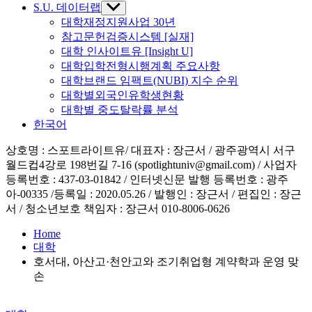
S.U. 데이터랩
Show
sub
대학재정지원사업 30년
menu
참고문헌검증시스템 [실재]
대학 인사이트유 [Insight U]
대학입학전형시행계획 주요사항
대학브랜드 임팩트(NUBI) 지수 순위
대학별외국인유학생현황
대학별 중도탈락률 분석
한국어
상호명 : 스포트라이트유/ 대표자 : 장근서 / 광주광역시 서구
월드컵4강로 198번길 7-16 (spotlightuniv@gmail.com) / 사업자
등록번호 : 437-03-01842 / 인터넷신문 발행 등록번호 : 광주
아-00335 /등록일 : 2020.05.26 / 발행인 : 장근서 / 편집인 : 장근
서 / 청소년보호 책임자 : 장근서 010-8006-0626
Home
대학
호서대, 아산고·천안고와 조기취업형 계약학과 운영 맞
손