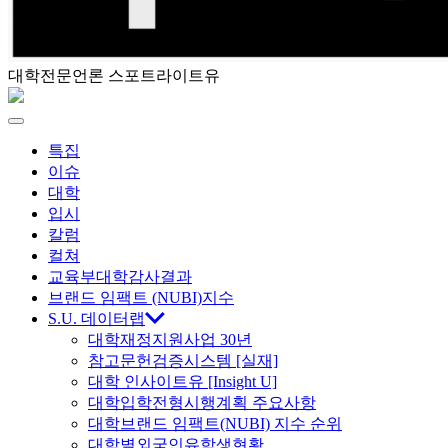
대학전문언론 스포트라이트유
스
포
Menu
특집
트
이슈
대학
라
입시
칼럼
이
컬쳐
교육부대학감사결과
트
브랜드 임팩트 (NUBI)지수
S.U. 데이터랩
대학재정지원사업 30년
유
참고문헌검증시스템 [실재]
대학 인사이트유 [Insight U]
대학입학전형시행계획 주요사항
대학브랜드 임팩트(NUBI) 지수 순위
대학별외국인유학생현황