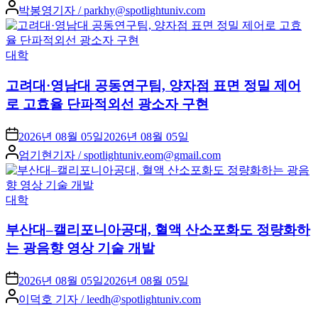
Posted
박봉영기자 / parkhy@spotlightuniv.com
by
Posted
대학
in
고려대·영남대 공동연구팀, 양자점 표면 정밀 제어
로 고효율 단파적외선 광소자 구현
2026년 08월 05일
2026년 08월 05일
Posted
엄기현기자 / spotlightuniv.eom@gmail.com
by
Posted
대학
in
부산대–캘리포니아공대, 혈액 산소포화도 정량화하
는 광음향 영상 기술 개발
2026년 08월 05일
2026년 08월 05일
Posted
이덕호 기자 / leedh@spotlightuniv.com
by