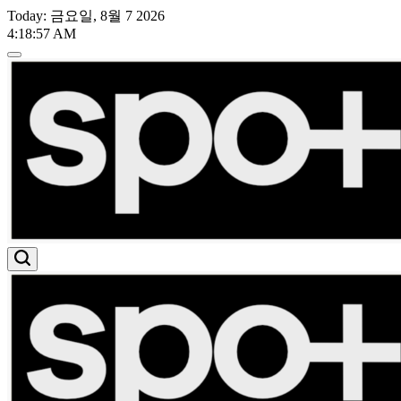
Skip
Today: 금요일, 8월 7 2026
to
4
:
18
:
58
AM
content
스
포
트
라
이
트
유