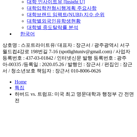
대학 인사이트유 [Insight U]
대학입학전형시행계획 주요사항
대학브랜드 임팩트(NUBI) 지수 순위
대학별외국인유학생현황
대학별 중도탈락률 분석
한국어
상호명 : 스포트라이트유/ 대표자 : 장근서 / 광주광역시 서구
월드컵4강로 198번길 7-16 (spotlightuniv@gmail.com) / 사업자
등록번호 : 437-03-01842 / 인터넷신문 발행 등록번호 : 광주
아-00335 /등록일 : 2020.05.26 / 발행인 : 장근서 / 편집인 : 장근
서 / 청소년보호 책임자 : 장근서 010-8006-0626
Home
특집
하버드 vs. 트럼프: 미국 최고 명문대학과 행정부 간 전면
전