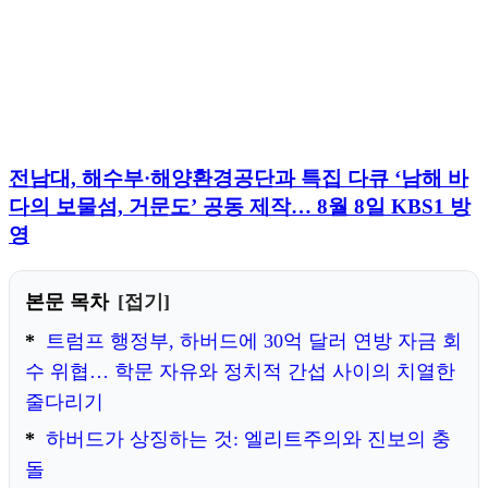
전남대, 해수부·해양환경공단과 특집 다큐 ‘남해 바
다의 보물섬, 거문도’ 공동 제작… 8월 8일 KBS1 방
영
본문 목차
접기
트럼프 행정부, 하버드에 30억 달러 연방 자금 회
수 위협… 학문 자유와 정치적 간섭 사이의 치열한
줄다리기
하버드가 상징하는 것: 엘리트주의와 진보의 충
돌