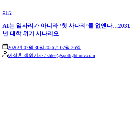
Posted
이슈
in
AI는 일자리가 아니라 ‘첫 사다리’를 없앤다…2031
년 대학 위기 시나리오
2026년 07월 30일
2026년 07월 26일
Posted
이상훈 객원기자 / shlee@spotlightuniv.com
by