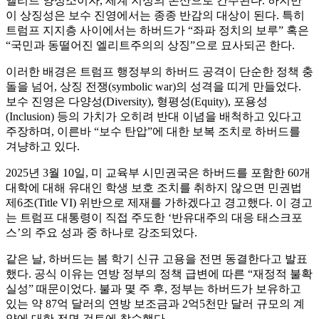
엘리트 양성소이자, 세계 지성의 본산으로 간주된다. 하지만
이 상징성은 보수 진영에서는 종종 반감의 대상이 된다. 특히
트럼프 지지층 사이에서는 하버드가 “좌파 정치의 보루” 혹은
“국민과 동떨어진 엘리트주의의 상징”으로 묘사되곤 한다.
이러한 배경은 트럼프 행정부의 하버드 공격이 단순한 정책 충
돌을 넘어, 상징 전쟁(symbolic war)의 성격을 띠게 만들었다.
보수 진영은 다양성(Diversity), 형평성(Equity), 포용성
(Inclusion) 등의 가치가 오히려 반대 이념을 배척하고 있다고
주장하며, 이른바 “보수 탄압”에 대한 보복 조치로 하버드를
겨냥하고 있다.
2025년 3월 10일, 미 교육부 시민권국은 하버드를 포함한 60개
대학에 대해 유대인 학생 보호 조치를 취하지 않으면 민권법
제6조(Title VI) 위반으로 제재를 가하겠다고 경고했다. 이 경고
는 트럼프 대통령이 직접 주도한 ‘반유대주의 대응 태스크포
스’의 주요 성과 중 하나로 강조되었다.
같은 날, 하버드는 봄 학기 신규 고용을 전면 동결한다고 발표
했다. 공식 이유는 연방 정부의 정책 급변에 따른 “재정적 불확
실성” 때문이었다. 불과 몇 주 후, 정부는 하버드가 보유하고
있는 약 87억 달러의 연방 보조금과 2억5천만 달러 규모의 계
약에 대한 전면 검토에 착수했다.