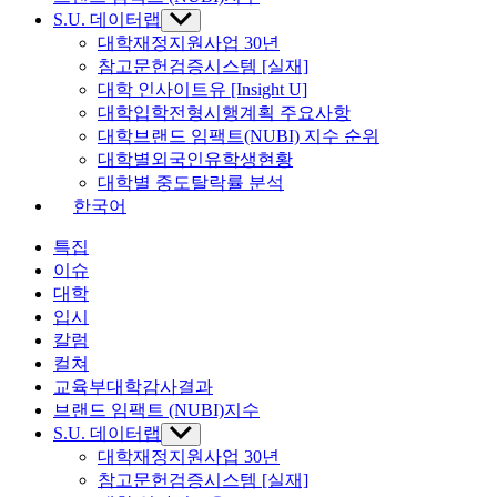
S.U. 데이터랩
Show
sub
대학재정지원사업 30년
menu
참고문헌검증시스템 [실재]
대학 인사이트유 [Insight U]
대학입학전형시행계획 주요사항
대학브랜드 임팩트(NUBI) 지수 순위
대학별외국인유학생현황
대학별 중도탈락률 분석
한국어
특집
이슈
대학
입시
칼럼
컬쳐
교육부대학감사결과
브랜드 임팩트 (NUBI)지수
S.U. 데이터랩
Show
sub
대학재정지원사업 30년
menu
참고문헌검증시스템 [실재]