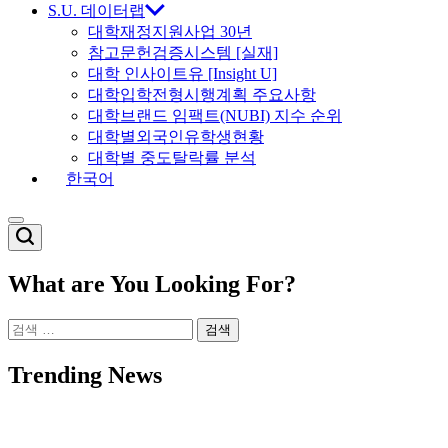
S.U. 데이터랩
대학재정지원사업 30년
참고문헌검증시스템 [실재]
대학 인사이트유 [Insight U]
대학입학전형시행계획 주요사항
대학브랜드 임팩트(NUBI) 지수 순위
대학별외국인유학생현황
대학별 중도탈락률 분석
한국어
Switch
color
mode
What are You Looking For?
검
색:
Trending News