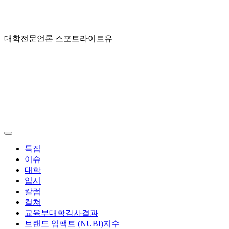
대학전문언론 스포트라이트유
스
포
트
라
이
Menu
특집
트
이슈
대학
유
입시
칼럼
컬쳐
교육부대학감사결과
브랜드 임팩트 (NUBI)지수