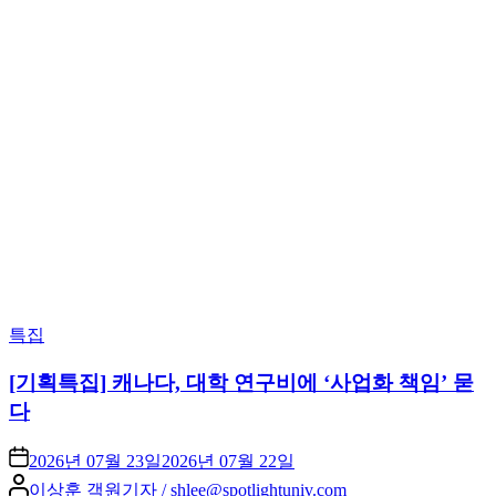
Posted
특집
in
[기획특집] 캐나다, 대학 연구비에 ‘사업화 책임’ 묻
다
2026년 07월 23일
2026년 07월 22일
Posted
이상훈 객원기자 / shlee@spotlightuniv.com