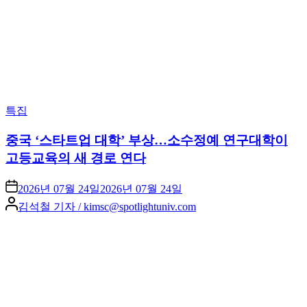
Posted
특집
in
중국 ‘스타트업 대학’ 부상…소수정예 연구대학이
고등교육의 새 경로 연다
2026년 07월 24일
2026년 07월 24일
Posted
김석철 기자 / kimsc@spotlightuniv.com
by