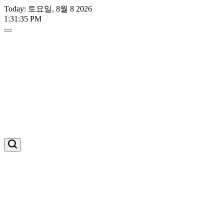
Skip
Today: 토요일, 8월 8 2026
to
1
:
31
:
36
PM
content
스
포
트
라
이
트
유