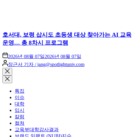
호서대, 보령 삽시도 초등생 대상 찾아가는 AI 교육
운영… 총 8차시 프로그램
2026년 08월 07일
2026년 08월 07일
Posted
장근서 기자 / jang@spotlightuniv.com
by
Close
search
특집
이슈
대학
입시
칼럼
컬쳐
교육부대학감사결과
브랜드 임팩트 (NUBI)지수