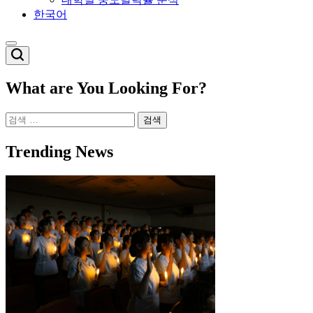
한국어
Switch
color
mode
What are You Looking For?
검
색:
Trending News