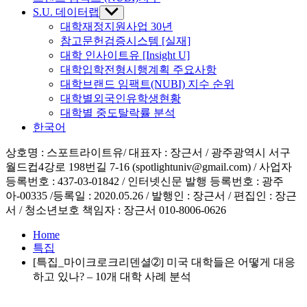
S.U. 데이터랩
Show
sub
대학재정지원사업 30년
menu
참고문헌검증시스템 [실재]
대학 인사이트유 [Insight U]
대학입학전형시행계획 주요사항
대학브랜드 임팩트(NUBI) 지수 순위
대학별외국인유학생현황
대학별 중도탈락률 분석
한국어
상호명 : 스포트라이트유/ 대표자 : 장근서 / 광주광역시 서구
월드컵4강로 198번길 7-16 (spotlightuniv@gmail.com) / 사업자
등록번호 : 437-03-01842 / 인터넷신문 발행 등록번호 : 광주
아-00335 /등록일 : 2020.05.26 / 발행인 : 장근서 / 편집인 : 장근
서 / 청소년보호 책임자 : 장근서 010-8006-0626
Home
특집
[특집_마이크로크리덴셜➁] 미국 대학들은 어떻게 대응
하고 있나? – 10개 대학 사례 분석