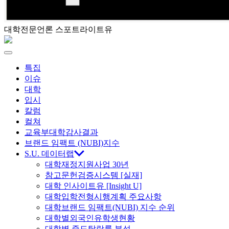
대학전문언론 스포트라이트유
스
포
Menu
특집
트
이슈
대학
라
입시
칼럼
이
컬쳐
교육부대학감사결과
트
브랜드 임팩트 (NUBI)지수
S.U. 데이터랩
대학재정지원사업 30년
유
참고문헌검증시스템 [실재]
대학 인사이트유 [Insight U]
대학입학전형시행계획 주요사항
대학브랜드 임팩트(NUBI) 지수 순위
대학별외국인유학생현황
대학별 중도탈락률 분석