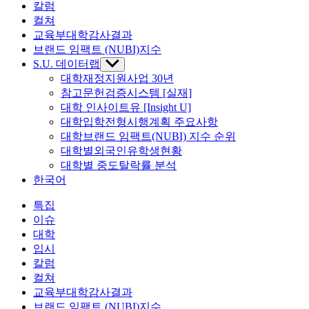
칼럼
컬쳐
교육부대학감사결과
브랜드 임팩트 (NUBI)지수
S.U. 데이터랩
Show
sub
대학재정지원사업 30년
menu
참고문헌검증시스템 [실재]
대학 인사이트유 [Insight U]
대학입학전형시행계획 주요사항
대학브랜드 임팩트(NUBI) 지수 순위
대학별외국인유학생현황
대학별 중도탈락률 분석
한국어
특집
이슈
대학
입시
칼럼
컬쳐
교육부대학감사결과
브랜드 임팩트 (NUBI)지수