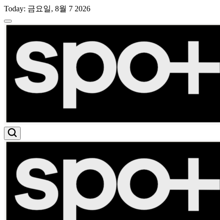
Skip
Today: 금요일, 8월 7 2026
to
content
스
포
트
라
이
트
유