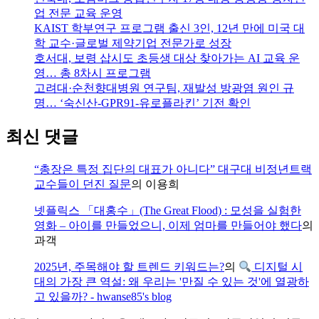
업 전문 교육 운영
KAIST 학부연구 프로그램 출신 3인, 12년 만에 미국 대
학 교수·글로벌 제약기업 전문가로 성장
호서대, 보령 삽시도 초등생 대상 찾아가는 AI 교육 운
영… 총 8차시 프로그램
고려대·순천향대병원 연구팀, 재발성 방광염 원인 규
명… ‘숙신산-GPR91-유로플라킨’ 기전 확인
최신 댓글
“총장은 특정 집단의 대표가 아니다” 대구대 비정년트랙
교수들이 던진 질문
의
이용희
넷플릭스 「대홍수」(The Great Flood) : 모성을 실험한
영화 – 아이를 만들었으니, 이제 엄마를 만들어야 했다
의
과객
2025년, 주목해야 할 트렌드 키워드는?
의
디지털 시
대의 가장 큰 역설: 왜 우리는 '만질 수 있는 것'에 열광하
고 있을까? - hwanse85's blog