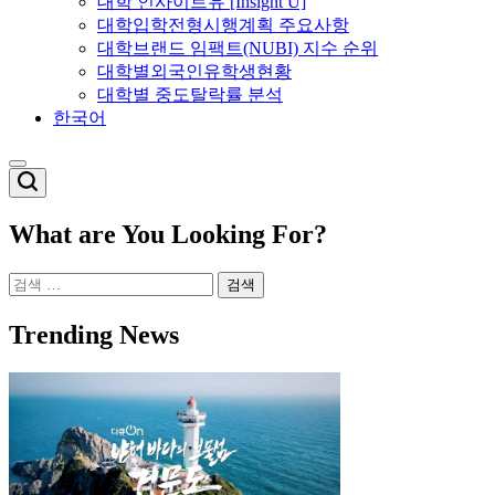
대학 인사이트유 [Insight U]
대학입학전형시행계획 주요사항
대학브랜드 임팩트(NUBI) 지수 순위
대학별외국인유학생현황
대학별 중도탈락률 분석
한국어
Switch
color
mode
What are You Looking For?
검
색:
Trending News