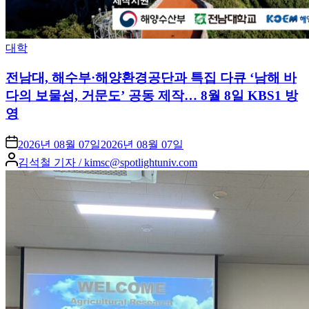
Posted
대학
in
전남대, 해수부·해양환경공단과 특집 다큐 ‘남해 바
다의 보물섬, 거문도’ 공동 제작… 8월 8일 KBS1 방
영
2026년 08월 07일
2026년 08월 07일
Posted
김석철 기자 / kimsc@spotlightuniv.com
by