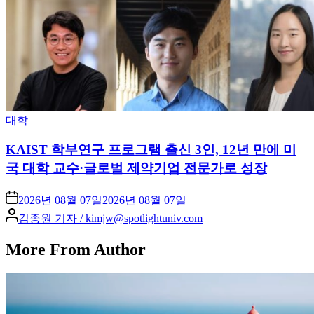
Posted
대학
in
KAIST 학부연구 프로그램 출신 3인, 12년 만에 미
국 대학 교수·글로벌 제약기업 전문가로 성장
2026년 08월 07일
2026년 08월 07일
Posted
김종원 기자 / kimjw@spotlightuniv.com
by
More From Author