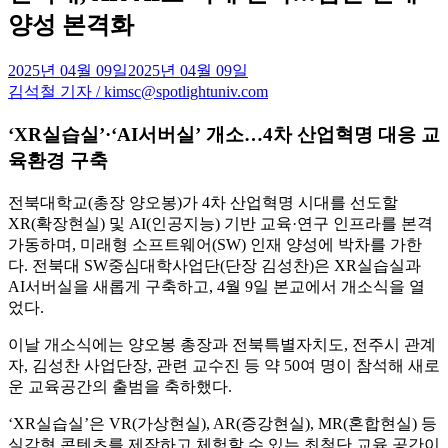
양성 본격화
2025년 04월 09일
2025년 04월 09일
김석철 기자 / kimsc@spotlightuniv.com
‘XR실습실’·‘AI서버실’ 개소…4차 산업혁명 대응 교
육환경 구축
전북대학교(총장 양오봉)가 4차 산업혁명 시대를 선도할
XR(확장현실) 및 AI(인공지능) 기반 교육·연구 인프라를 본격
가동하며, 미래형 소프트웨어(SW) 인재 양성에 박차를 가한
다. 전북대 SW중심대학사업단(단장 김성찬)은 XR실습실과
AI서버실을 새롭게 구축하고, 4월 9일 본교에서 개소식을 열
었다.
이날 개소식에는 양오봉 총장과 전북특별자치도, 전주시 관계
자, 김성찬 사업단장, 관련 교수진 등 약 50여 명이 참석해 새로
운 교육공간의 출범을 축하했다.
‘XR실습실’은 VR(가상현실), AR(증강현실), MR(혼합현실) 등
실감형 콘텐츠를 제작하고 체험할 수 있는 최첨단 교육 공간이