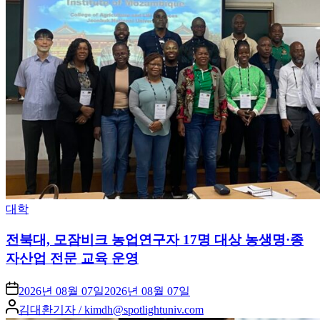
Posted
대학
in
전북대, 모잠비크 농업연구자 17명 대상 농생명·종
자산업 전문 교육 운영
2026년 08월 07일
2026년 08월 07일
Posted
김대환기자 / kimdh@spotlightuniv.com
by