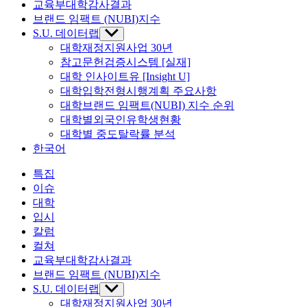
교육부대학감사결과
브랜드 임팩트 (NUBI)지수
S.U. 데이터랩
Show
sub
대학재정지원사업 30년
menu
참고문헌검증시스템 [실재]
대학 인사이트유 [Insight U]
대학입학전형시행계획 주요사항
대학브랜드 임팩트(NUBI) 지수 순위
대학별외국인유학생현황
대학별 중도탈락률 분석
한국어
특집
이슈
대학
입시
칼럼
컬쳐
교육부대학감사결과
브랜드 임팩트 (NUBI)지수
S.U. 데이터랩
Show
sub
대학재정지원사업 30년