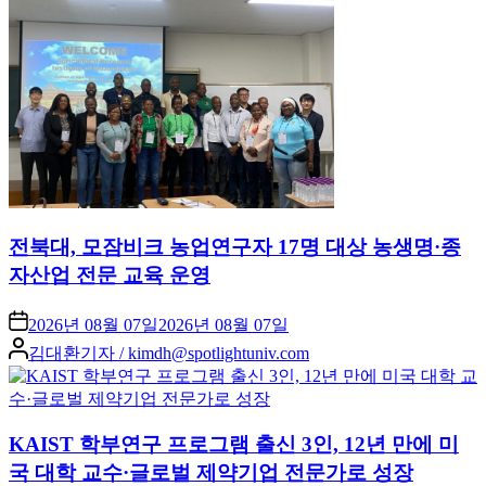
전북대, 모잠비크 농업연구자 17명 대상 농생명·종
자산업 전문 교육 운영
2026년 08월 07일
2026년 08월 07일
Posted
김대환기자 / kimdh@spotlightuniv.com
by
KAIST 학부연구 프로그램 출신 3인, 12년 만에 미
국 대학 교수·글로벌 제약기업 전문가로 성장