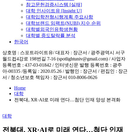
menu
참고문헌검증시스템 [실재]
대학 인사이트유 [Insight U]
대학입학전형시행계획 주요사항
대학브랜드 임팩트(NUBI) 지수 순위
대학별외국인유학생현황
대학별 중도탈락률 분석
한국어
상호명 : 스포트라이트유/ 대표자 : 장근서 / 광주광역시 서구
월드컵4강로 198번길 7-16 (spotlightuniv@gmail.com) / 사업자
등록번호 : 437-03-01842 / 인터넷신문 발행 등록번호 : 광주
아-00335 /등록일 : 2020.05.26 / 발행인 : 장근서 / 편집인 : 장근
서 / 청소년보호 책임자 : 장근서 010-8006-0626
Home
대학
전북대, XR·AI로 미래 연다…첨단 인재 양성 본격화
Posted
대학
in
전북대, XR·AI로 미래 연다…첨단 인재