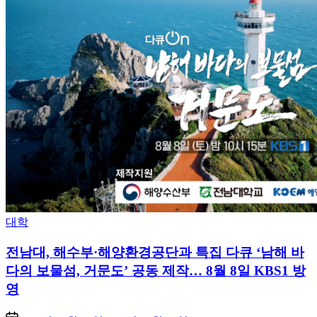
Posted
대학
in
전남대, 해수부·해양환경공단과 특집 다큐 ‘남해 바
다의 보물섬, 거문도’ 공동 제작… 8월 8일 KBS1 방
영