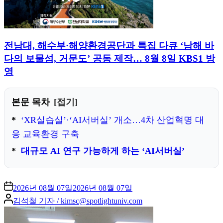
전남대, 해수부·해양환경공단과 특집 다큐 ‘남해 바
다의 보물섬, 거문도’ 공동 제작… 8월 8일 KBS1 방
영
본문 목차
접기
‘XR실습실’·‘AI서버실’ 개소…4차 산업혁명 대
응 교육환경 구축
대규모 AI 연구 가능하게 하는 ‘AI서버실’
2026년 08월 07일
2026년 08월 07일
Posted
김석철 기자 / kimsc@spotlightuniv.com
by