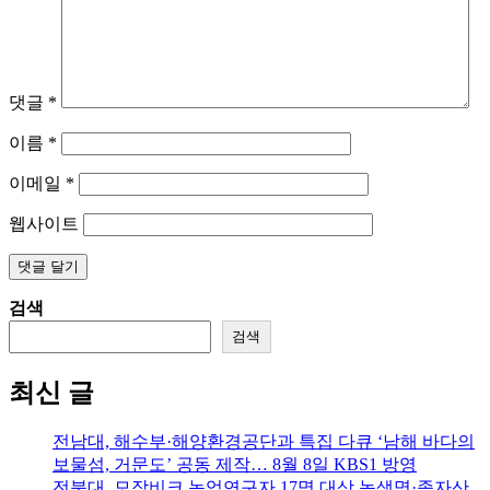
댓글
*
이름
*
이메일
*
웹사이트
검색
검색
최신 글
전남대, 해수부·해양환경공단과 특집 다큐 ‘남해 바다의
보물섬, 거문도’ 공동 제작… 8월 8일 KBS1 방영
전북대, 모잠비크 농업연구자 17명 대상 농생명·종자산