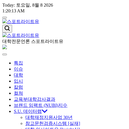
Skip
Today: 토요일, 8월 8 2026
to
1
:
20
:
14
AM
content
스
포
트
대학전문언론 스포트라이트유
스
라
이
포
Menu
트
특집
유
트
이슈
대학
라
입시
칼럼
이
컬쳐
교육부대학감사결과
트
브랜드 임팩트 (NUBI)지수
S.U. 데이터랩
대학재정지원사업 30년
유
참고문헌검증시스템 [실재]