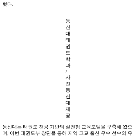
혔다.
동
신
대
태
권
도
학
과
/
사
진
동
신
대
제
공
동신대는 태권도 전공 기반의 실전형 교육모델을 구축해 왔으
며, 이번 태권도부 창단을 통해 지역 고교 출신 우수 선수의 유