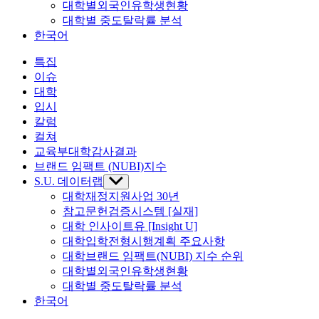
대학별외국인유학생현황
대학별 중도탈락률 분석
한국어
특집
이슈
대학
입시
칼럼
컬쳐
교육부대학감사결과
브랜드 임팩트 (NUBI)지수
S.U. 데이터랩
Show
sub
대학재정지원사업 30년
menu
참고문헌검증시스템 [실재]
대학 인사이트유 [Insight U]
대학입학전형시행계획 주요사항
대학브랜드 임팩트(NUBI) 지수 순위
대학별외국인유학생현황
대학별 중도탈락률 분석
한국어