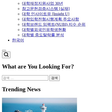
대학재정지원사업 30년
참고문헌검증시스템 [실재]
대학 인사이트유 [Insight U]
대학입학전형시행계획 주요사항
대학브랜드 임팩트(NUBI) 지수 순위
대학별외국인유학생현황
대학별 중도탈락률 분석
한국어
Switch
color
mode
What are You Looking For?
검
색:
Trending News