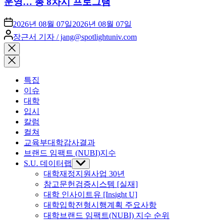
운영… 총 8차시 프로그램
2026년 08월 07일
2026년 08월 07일
Posted
장근서 기자 / jang@spotlightuniv.com
by
Close
search
특집
이슈
대학
입시
칼럼
컬쳐
교육부대학감사결과
브랜드 임팩트 (NUBI)지수
S.U. 데이터랩
Show
sub
대학재정지원사업 30년
menu
참고문헌검증시스템 [실재]
대학 인사이트유 [Insight U]
대학입학전형시행계획 주요사항
대학브랜드 임팩트(NUBI) 지수 순위