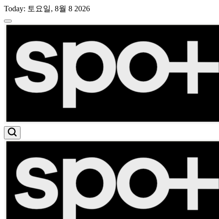
Skip
Today: 토요일, 8월 8 2026
to
content
스
포
트
라
이
트
유