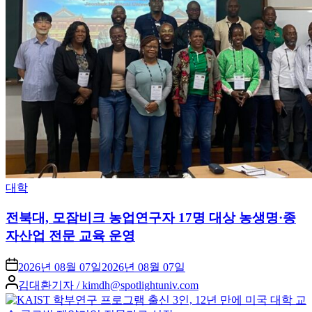
Posted
대학
in
전북대, 모잠비크 농업연구자 17명 대상 농생명·종
자산업 전문 교육 운영
2026년 08월 07일
2026년 08월 07일
Posted
김대환기자 / kimdh@spotlightuniv.com
by