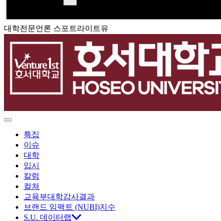
대학전문언론 스포트라이트유
스
포
트
라
이
Menu
특집
트
이슈
대학
유
입시
칼럼
컬쳐
교육부대학감사결과
브랜드 임팩트 (NUBI)지수
S.U. 데이터랩