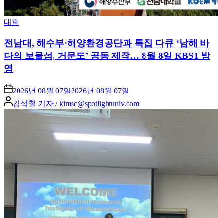
Posted
대학
in
전남대, 해수부·해양환경공단과 특집 다큐 ‘남해 바
다의 보물섬, 거문도’ 공동 제작… 8월 8일 KBS1 방
영
2026년 08월 07일
2026년 08월 07일
Posted
김석철 기자 / kimsc@spotlightuniv.com
by